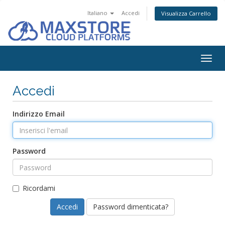
Italiano
Accedi
Visualizza Carrello
Togg
navig
Accedi
Indirizzo Email
Password
Ricordami
Password dimenticata?