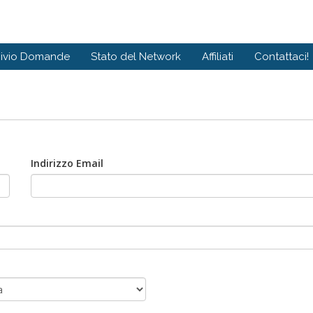
hivio Domande
Stato del Network
Affiliati
Contattaci!
Indirizzo Email