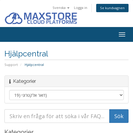
Svenska
Logga in
Se kundvagnen
Togg
navig
Hjälpcentral
Support
Hjälpcentral
Kategorier
Kategorier