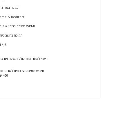
תמיכה במדרגות
פועל ב ame & Redirect
תמיכה בריבוי שפות באמצעות WPML
תמיכה בחשבוניות
תמיכה ב  J5
*רישוי לאתר אחד כולל תמיכה ועדכונים לשנה.
חידוש תמיכה ועדכונים לשנה נוס
400 ש"ח + מעמ