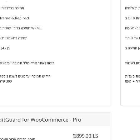
 תשלומים
תמיכה במדרגות 
Ifr
פועל ב frame & Redirect
תמיכה בריבוי שפות באמצעות WPML
 של ט.מ.ל
תמיכה בחשבוניות ש
J4 /
תמיכה ב J4 / J5
*רישוי לאתר אחד כולל תמיכה ועדכונים לשנה.
פת בעלות
חידוש תמיכה ועדכונים לשנה נוספ
300 ש"ח + מעמ
ditGuard for WooCommerce - Pro
₪899.00ILS
תוסף סליקה עבור מערכ