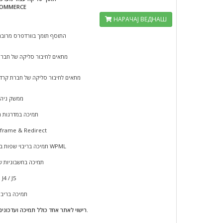
OMMERCE
НАРАЧАЈ ВЕДНАШ
התוסף תומך בוורדפרס מרובה
מתאים לחיבור סליקה של חברת 
מתאים לחיבור סליקה של חברת קרד
ממשק ניהו
תמיכה במדרגות 
פועל ב frame & Redirect
תמיכה בריבוי שפות באמצעות WPML
תמיכה בחשבוניות ש
תמיכה ב J4 / J5
תמיכה בריבו
*רישוי לאתר אחד כולל תמיכה ועדכונים לשנה.