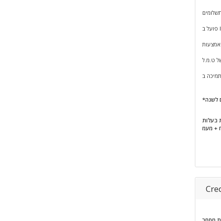
תשלומים
I
ל ט.מ.ל
ת בעלות
Cre
ת מסחר