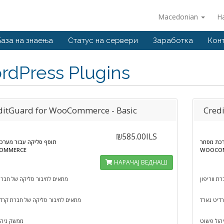
Macedonian
Н
База на знаења
Статус на сервери
Заработка
Кон
rdPress Plugins
ditGuard for WooCommerce - Basic
Cred
₪585.00ILS
רכת מסחר
תוסף סליקה עבור מערכ
OMMERCE
WOOCO
НАРАЧАЈ ВЕДНАШ
ת ווריפון
מתאים לחיבור סליקה של חברת 
דיט גארד
מתאים לחיבור סליקה של חברת קרד
הול פשוט
ממשק ניהו