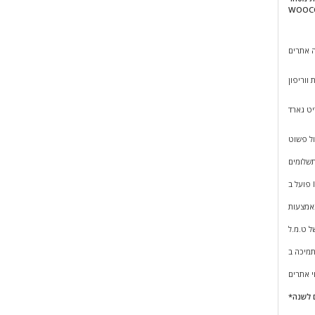
WOOC
 אתרים
ווריפון
יט גארד
ל פשוט
תשלומים
I
ל ט.מ.ל
י אתרים