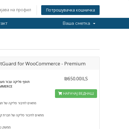
ајава на профил
Потрошувачка кошничка
такт
Ваша сметка
itGuard for WooCommerce - Premium
₪650.00ILS
תוסף סליקה עבור מע
MMERCE
НАРАЧАЈ ВЕДНАШ
מתאים לחיבור סליקה של חבר
מתאים לחיבור סליקה של חברת קר
ממשק ני