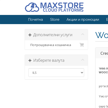
Почетна
Store
Акции и промоции
Wo
Дополнителни услуги
Потрошувачка кошничка
Cre
Изберете валута
ת מסחר
WOOC
ווריפון
יט גארד
ל פשוט