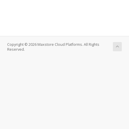
Copyright © 2026 Maxstore Cloud Platforms. All Rights
Reserved.